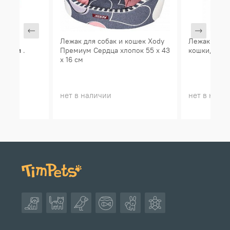
опок)
Лежак для собак и кошек Xody
Лежак
Ксод
.
Ксоди
.
Премиум Сердца хлопок 55 х 43
кошки, 38
26
х 16 см
нет в наличии
нет в нали