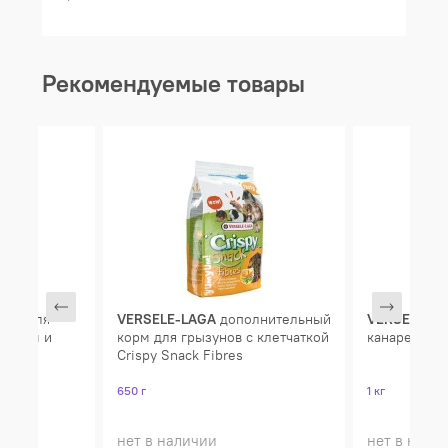
Рекомендуемые товары
чки для
VERSELE-LAGA
дополнительный
VERSELE-L
 яйцом и
корм для грызунов с клетчаткой
канареек Pr
Crispy Snack Fibres
650 г
1 кг
нет в наличии
нет в нали